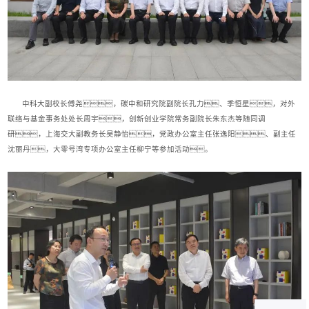
中科大副校长傅尧，碳中和研究院副院长孔力、季恒星，对外
联络与基金事务处处长周宇，创新创业学院常务副院长朱东杰等随同调
研，上海交大副教务长吴静怡，党政办公室主任张逸阳、副主任
沈丽丹，大零号湾专项办公室主任柳宁等参加活动。