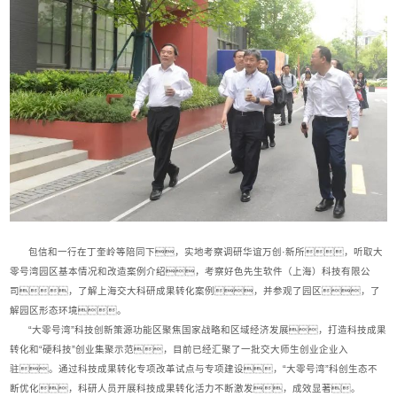
包信和一行在丁奎岭等陪同下，实地考察调研华谊万创·新所，听取大
零号湾园区基本情况和改造案例介绍，考察好色先生软件（上海）科技有限公
司，了解上海交大科研成果转化案例，并参观了园区，了
解园区形态环境。
“大零号湾”科技创新策源功能区聚焦国家战略和区域经济发展，打造科技成果
转化和“硬科技”创业集聚示范，目前已经汇聚了一批交大师生创业企业入
驻。通过科技成果转化专项改革试点与专项建设，“大零号湾”科创生态不
断优化，科研人员开展科技成果转化活力不断激发，成效显著。