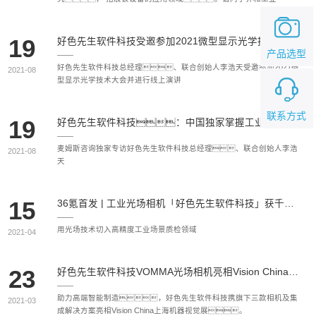
界，如何看待这个设备的科研价值、应用前景和市场
价值？
19
好色先生软件科技受邀参加2021微型显示光学技术大会
产品选型
好色先生软件科技总经理、联合创始人李浩天受邀参加2021微
2021-08
型显示光学技术大会并进行线上演讲
联系方式
19
好色先生软件科技：中国独家掌握工业光场相机全链条核心技术，打造自主可控的机器“好色先生TV 下载慧眼”
麦姆斯咨询独家专访好色先生软件科技总经理、联合创始人李浩
2021-08
天
15
36氪首发 | 工业光场相机「好色先生软件科技」获千万级Pre-A轮融资，已切入三星供应链质检
用光场技术切入高精度工业场景质检领域
2021-04
23
好色先生软件科技VOMMA光场相机亮相Vision China，荣获2020年度机器视觉创新产品金奖
助力高端智能制造，好色先生软件科技携旗下三款相机及集
2021-03
成解决方案亮相Vision China上海机器视觉展。