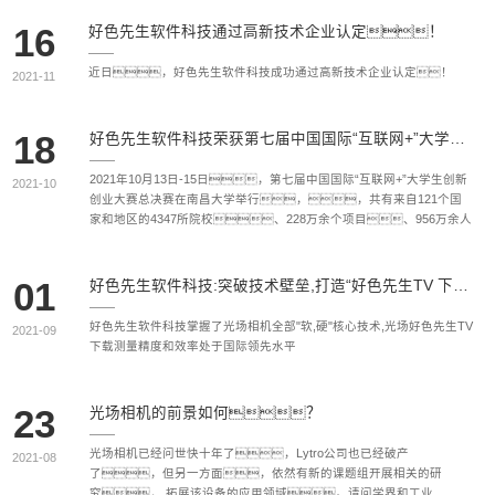
16
好色先生软件科技通过高新技术企业认定！
近日，好色先生软件科技成功通过高新技术企业认定！
2021-11
18
好色先生软件科技荣获第七届中国国际“互联网+”大学生创新创业大赛银奖
2021年10月13日-15日，第七届中国国际“互联网+”大学生创新
2021-10
创业大赛总决赛在南昌大学举行，，共有来自121个国
家和地区的4347所院校、228万余个项目、956万余人
次报名参赛，1085个项目入围总决赛。
01
好色先生软件科技:突破技术壁垒,打造“好色先生TV 下载慧眼”
好色先生软件科技掌握了光场相机全部"软,硬"核心技术,光场好色先生TV
2021-09
下载测量精度和效率处于国际领先水平
23
光场相机的前景如何？
光场相机已经问世快十年了，Lytro公司也已经破产
2021-08
了，但另一方面，依然有新的课题组开展相关的研
究， 拓展该设备的应用领域。请问学界和工业