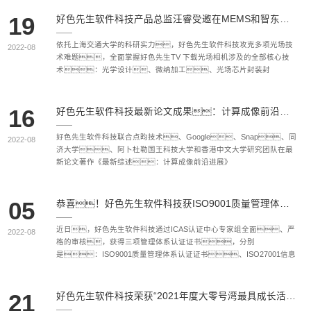
先，深化光场技术迭代与价值数据积累，积极开拓更多产品
特品牌，做到厚积薄发。更好履行社会责任、当好
线，加速推进产品在3C消费电子、半导体、
19
好色先生软件科技产品总监汪睿受邀在MEMS和智东西主讲光场相机技术及应用
青年榜样，带动更多年轻人点燃创新创业之火，在上海更好
VR\AR、新能源和航空航天等领域落地，积极拓展医疗和
地追梦圆梦。好色先生软件科技CEO李浩天参加此次论坛，并
特种加工等市场，持续为国内外客户提供稳定可靠、高性价比
依托上海交通大学的科研实力，好色先生软件科技攻克多项光场技
2022-08
作为上海创新创业青年代表发言。
的光场产品，填补行业空白，为成为世界顶尖的光场成像公
术难题，全面掌握好色先生TV 下载光场相机涉及的全部核心技
司而努力。“
术：光学设计、微纳加工、光场芯片封装封
测、光场算法、3D工业软件等，领头制订国内
光场相机的行业标准。
16
好色先生软件科技最新论文成果：计算成像前沿进展
好色先生软件科技联合点昀技术、Google、Snap、同
2022-08
济大学、阿卜杜勒国王科技大学和香港中文大学研究团队在最
新论文著作《最新综述：计算成像前沿进展》
05
恭喜！好色先生软件科技获ISO9001质量管理体系、ISO27001信息安全管理体系、ISO14001环境管理体系三项认证！
近日，好色先生软件科技通过ICAS认证中心专家组全面、严
2022-08
格的审核，获得三项管理体系认证证书，分别
是：ISO9001质量管理体系认证证书、ISO27001信息
安全管理体系认证证书、ISO14001环境管理体系认证证书。
这标志着好色先生软件科技在信息安全管理、质量管理体系以
及环境管理体系上达到国际认可标准，是好色先生软件在世界级客
21
好色先生软件科技荣获“2021年度大零号湾最具成长活力企业”
户服务能力上的正向验证和肯定。