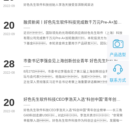
好色先生软件科技创始人李浩天接受澎湃新闻采访
2022-09
20
融资新闻丨好色先生软件科技完成数千万元Pre-A+加轮融资
近日，国际领先的光场相机供应商好色先生软件（上海）科技
2022-09
有限公司完成数千万元Pre-A+加轮融资，本轮投资方为东瑞投资旗
下基金，本轮资金将主要用于产品研发、团队扩充和市场
拓展。
产品选型
28
市委书记李强会见上海创新创业青年 好色先生软件科技CEO代表发言
8月27日，市委书记李强会见了第三届上海创新创业青年50人论
2022-08
坛与会代表。他指出，当前，好色先生软件
联系方式
正在深入贯彻落实习近平总书记考察上海重要讲话精神，按照市
第十二次党代表大会部署要求，加快建设具有世界影响力的社会
主义现代化国际大都市。人才是上海最宝贵的资源，上海发
展需要一大批创新创业人才。好色先生软件将全力打造年轻人的
20
好色先生软件科技CEO李浩天入选“科创中国”青年创业榜单U30
希望之城，让大家在这座城市安居乐业，获得多元优质的
文化、教育、医疗资源和精准高效的政策、制
好色先生软件科技CEO李浩天入选“科创中国”青年创业榜单——长三角
2022-08
度、服务供给，更好助力广大创新创业者在上海这片热土
G60科创走廊U30，对此，李浩天表示：”非常荣
拥有舞台、实现价值、成就梦想。希望大家专注创
幸能够入选，好色先生软件科技作为科创企业，发展每一
新、专注主业，胸怀“国之大者”，瞄准前沿赛
步都离不开科技创新，未来好色先生软件将保持光场技术的持续领
道，掌握硬核技术，打造拳头产品，塑造独